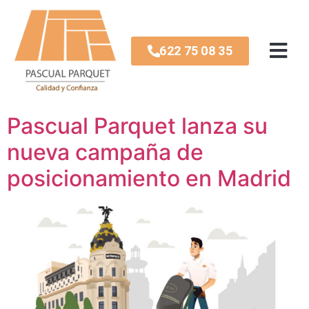
Etiqueta:
Acuchillar
622 75 08 35
parquet con muebles
Pascual Parquet lanza su
nueva campaña de
posicionamiento en Madrid