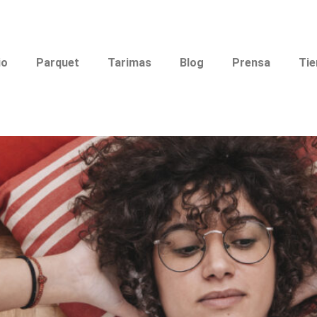
 Maderalia
io
Parquet
Tarimas
Blog
Prensa
Tie
nte o contenido?