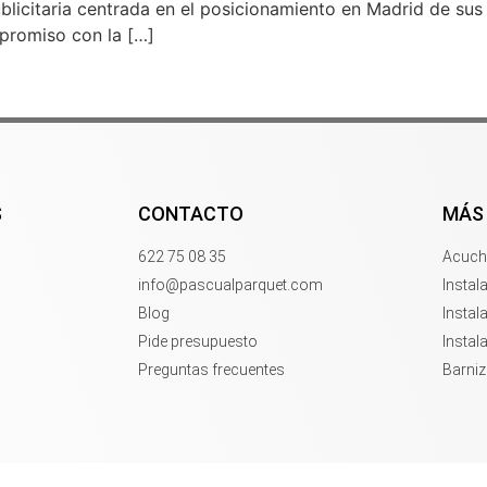
icitaria centrada en el posicionamiento en Madrid de sus 
promiso con la […]
S
CONTACTO
MÁS
622 75 08 35
Acuchi
info@pascualparquet.com
Instal
Blog
Instal
Pide presupuesto
Instal
Preguntas frecuentes
Barni