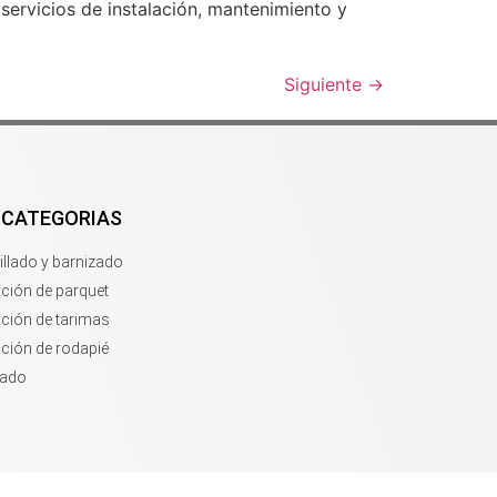
servicios de instalación, mantenimiento y
Siguiente
→
 CATEGORIAS
llado y barnizado
ación de parquet
ación de tarimas
ación de rodapié
zado