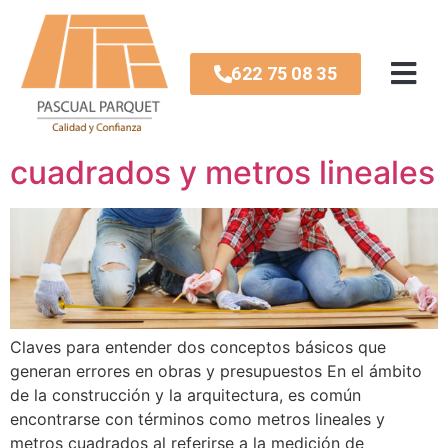
Etiqueta:
Ahorrar luz
622 75 08 35
Diferencias entre metros
cuadrados y metros lineales
Claves para entender dos conceptos básicos que
generan errores en obras y presupuestos En el ámbito
de la construcción y la arquitectura, es común
encontrarse con términos como metros lineales y
metros cuadrados al referirse a la medición de