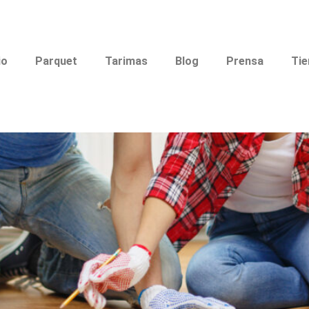
l Parquet
io
Parquet
Tarimas
Blog
Prensa
Tie
os cuadrados y metros lineale