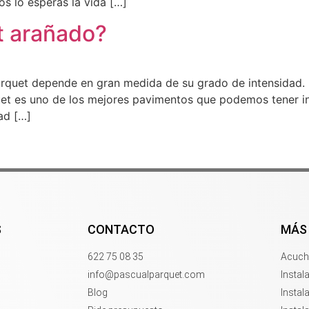
s lo esperas la vida […]
t arañado?
parquet depende en gran medida de su grado de intensidad. 
quet es uno de los mejores pavimentos que podemos tener in
dad […]
S
CONTACTO
MÁS
622 75 08 35
Acuchi
info@pascualparquet.com
Instal
Blog
Instal