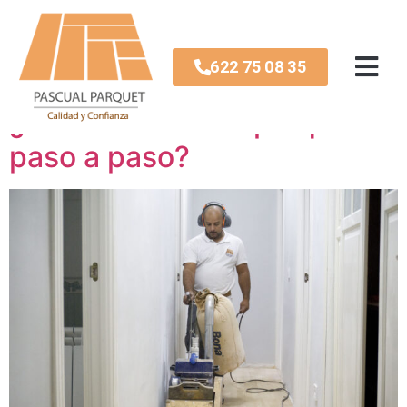
Mes:
octubre 2022
622 75 08 35
¿Cómo acuchillar parquet
paso a paso?