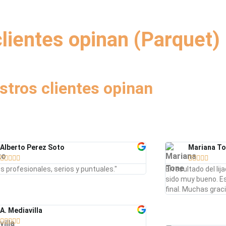
lientes opinan (Parquet)
stros clientes opinan
Alberto Perez Soto
Mariana T










s profesionales, serios y puntuales."
El resultado del li
sido muy bueno. E
final. Muchas grac
A. Mediavilla




