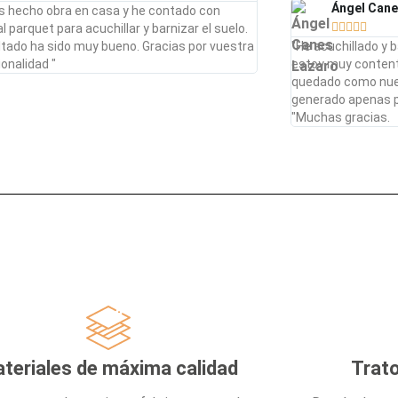
Ángel Cane
 hecho obra en casa y he contado con





 parquet para acuchillar y barnizar el suelo.
ultado ha sido muy bueno. Gracias por vuestra
"He acuchillado y 
onalidad "
estoy muy contento
quedado como nue
generado apenas p
"Muchas gracias.
teriales de máxima calidad
Trato